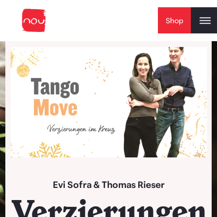
Skip to content
Shop
Play Video
Evi Sofra
&
Thomas Rieser
Verzierungen