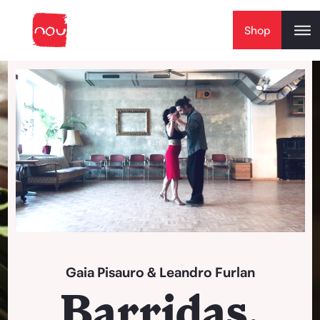
Skip to content
Shop
Play Video
Gaia Pisauro
&
Leandro Furlan
Barridas,