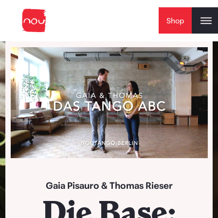
Skip to content
Shop
Play Video
Gaia Pisauro
&
Thomas Rieser
Die Base: