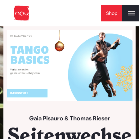
Skip to content
Shop
Play Video
Gaia Pisauro
&
Thomas Rieser
Seitenwechse