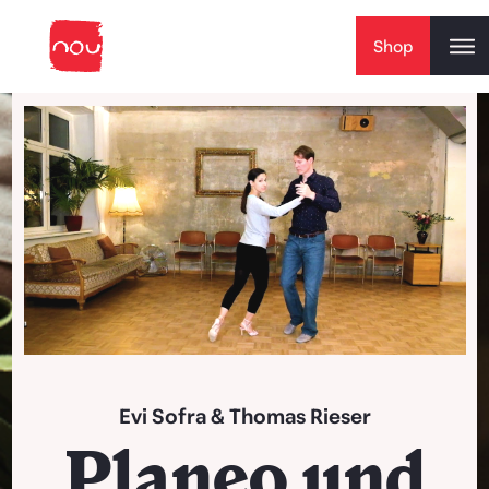
Skip to content
Shop
Play Video
Evi Sofra
&
Thomas Rieser
Planeo und