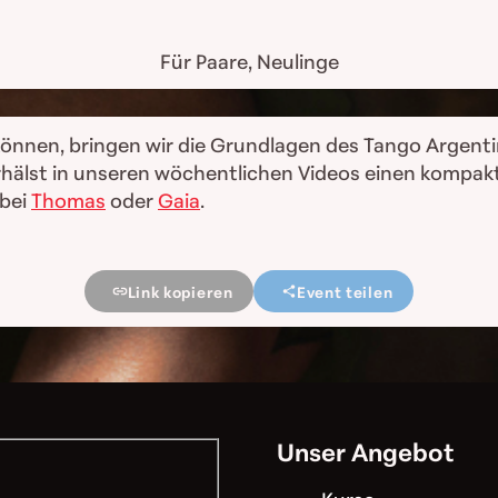
Für Paare, Neulinge
n können, bringen wir die Grundlagen des Tango Argen
erhälst in unseren wöchentlichen Videos einen kompa
 bei
Thomas
oder
Gaia
.
Link kopieren
Event teilen
Unser Angebot