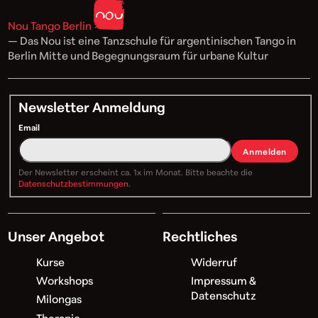
Nou Tango Berlin
— Das Nou ist eine Tanzschule für argentinischen Tango in
Berlin Mitte und Begegnungsraum für urbane Kultur
Newsletter Anmeldung
Email
Anmelden
Der Newsletter erscheint ca. 1x im Monat. Bitte beachte die
Datenschutzbestimmungen
.
Unser Angebot
Rechtliches
Kurse
Widerruf
Workshops
Impressum &
Datenschutz
Milongas