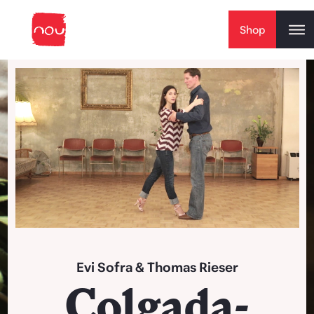
Skip to content
Shop
Play Video
Evi Sofra
&
Thomas Rieser
Colgada-