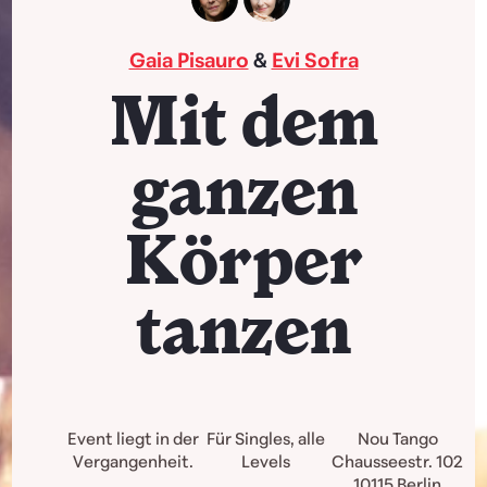
Gaia Pisauro
&
Evi Sofra
Mit dem
ganzen
Körper
tanzen
Event liegt in der
Für Singles, alle
Nou Tango
Vergangenheit.
Levels
Chausseestr. 102
10115
Berlin