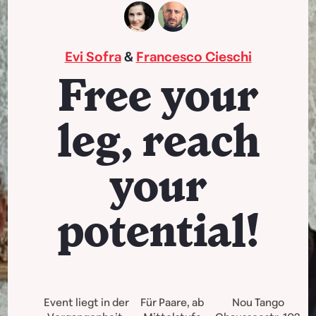
Evi Sofra
&
Francesco Cieschi
Free your
leg, reach
your
potential!
Event liegt in der
Für Paare, ab
Nou Tango