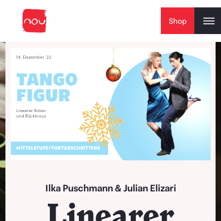
Skip to content
Shop
Play Video
Ilka Puschmann
&
Julian Elizari
Linearer