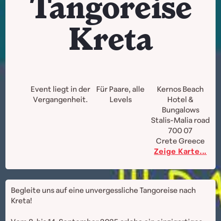
Tangoreise
Kreta
Event liegt in der
Für Paare, alle
Kernos Beach
Vergangenheit.
Levels
Hotel &
Bungalows
Stalis-Malia road
700 07
Crete
Greece
Zeige Karte...
Begleite uns auf eine unvergessliche Tangoreise nach
Kreta!