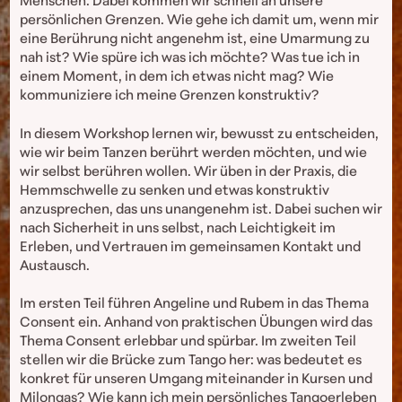
Menschen. Dabei kommen wir schnell an unsere
persönlichen Grenzen. Wie gehe ich damit um, wenn mir
eine Berührung nicht angenehm ist, eine Umarmung zu
nah ist? Wie spüre ich was ich möchte? Was tue ich in
einem Moment, in dem ich etwas nicht mag? Wie
kommuniziere ich meine Grenzen konstruktiv?
In diesem Workshop lernen wir, bewusst zu entscheiden,
wie wir beim Tanzen berührt werden möchten, und wie
wir selbst berühren wollen. Wir üben in der Praxis, die
Hemmschwelle zu senken und etwas konstruktiv
anzusprechen, das uns unangenehm ist. Dabei suchen wir
nach Sicherheit in uns selbst, nach Leichtigkeit im
Erleben, und Vertrauen im gemeinsamen Kontakt und
Austausch.
Im ersten Teil führen Angeline und Rubem in das Thema
Consent ein. Anhand von praktischen Übungen wird das
Thema Consent erlebbar und spürbar. Im zweiten Teil
stellen wir die Brücke zum Tango her: was bedeutet es
konkret für unseren Umgang miteinander in Kursen und
Milongas? Wie kann ich mein persönliches Tangoerleben