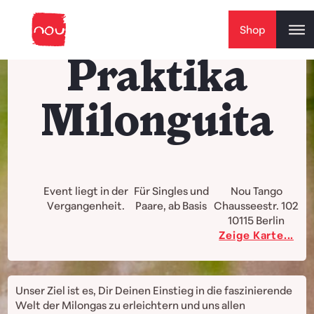
Skip to content
Shop
Praktika
Milonguita
Event liegt in der
Für Singles und
Nou Tango
Vergangenheit.
Paare, ab Basis
Chausseestr. 102
10115
Berlin
Zeige Karte...
Unser Ziel ist es, Dir Deinen Einstieg in die faszinierende
Welt der Milongas zu erleichtern und uns allen