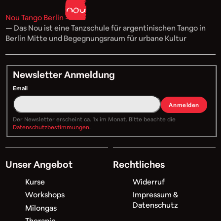
Nou Tango Berlin
— Das Nou ist eine Tanzschule für argentinischen Tango in
Berlin Mitte und Begegnungsraum für urbane Kultur
Newsletter Anmeldung
Email
Anmelden
Der Newsletter erscheint ca. 1x im Monat. Bitte beachte die
Datenschutzbestimmungen
.
Unser Angebot
Rechtliches
Kurse
Widerruf
Workshops
Impressum &
Datenschutz
Milongas
Therapie