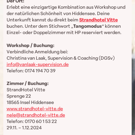
Der Ort:
Erlebt eine einzigartige Kombination aus Workshop und
der natürlichen Schönheit von Hiddensee. Deine
Unterkunft kannst du direkt beim
Strandhotel Vitte
buchen. Unter dem Stichwort „
Tangomodus
“ können
Einzel- oder Doppelzimmer mit HP reserviert werden.
Workshop / Buchung:
Verbindliche Anmeldung bei:
Christina van Laak, Supervision & Coaching (DGSv)
info@vanlaak-supervision.de
Telefon: 0174 194 70 39
Zimmer / Buchung:
StrandHotel Vitte
Sprenge 22
18565 Insel Hiddensee
www.strandhotel-vitte.de
nele@strandhotel-vitte.de
Telefon: 0170 60 1 53 22
29.11. – 1.12.2024