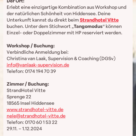
Der Ort:
Erlebt eine einzigartige Kombination aus Workshop und
der natürlichen Schönheit von Hiddensee. Deine
Unterkunft kannst du direkt beim
Strandhotel Vitte
buchen. Unter dem Stichwort „
Tangomodus
“ können
Einzel- oder Doppelzimmer mit HP reserviert werden.
Workshop / Buchung:
Verbindliche Anmeldung bei:
Christina van Laak, Supervision & Coaching (DGSv)
info@vanlaak-supervision.de
Telefon: 0174 194 70 39
Zimmer / Buchung:
StrandHotel Vitte
Sprenge 22
18565 Insel Hiddensee
www.strandhotel-vitte.de
nele@strandhotel-vitte.de
Telefon: 0170 60 1 53 22
29.11. – 1.12.2024