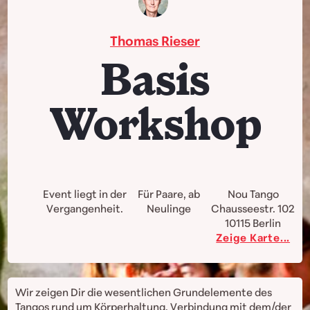
Thomas Rieser
Basis
Workshop
Event liegt in der
Für Paare, ab
Nou Tango
Vergangenheit.
Neulinge
Chausseestr. 102
10115
Berlin
Zeige Karte...
Wir zeigen Dir die wesentlichen Grundelemente des
Tangos rund um Körperhaltung, Verbindung mit dem/der