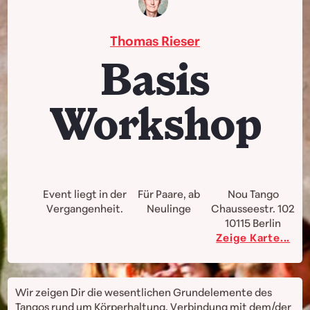
Thomas Rieser
Basis
Workshop
Event liegt in der
Für Paare, ab
Nou Tango
Vergangenheit.
Neulinge
Chausseestr. 102
10115
Berlin
Zeige Karte...
Wir zeigen Dir die wesentlichen Grundelemente des
Tangos rund um Körperhaltung, Verbindung mit dem/der