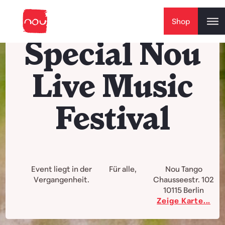
Skip to content
Shop
Special Nou
Live Music
Festival
Event liegt in der
Für alle,
Nou Tango
Vergangenheit.
Chausseestr. 102
10115
Berlin
Zeige Karte...