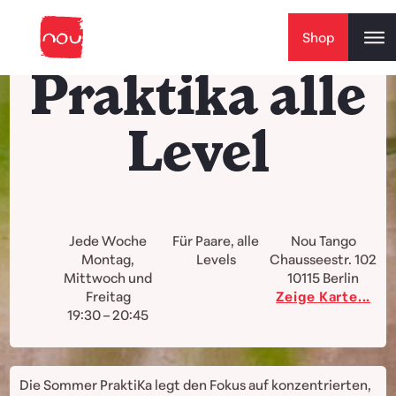
Skip to content
Shop
Praktika alle
Level
Jede Woche
Für Paare, alle
Nou Tango
Montag,
Levels
Chausseestr. 102
Mittwoch und
10115
Berlin
Freitag
Zeige Karte...
19:30 – 20:45
Die Sommer PraktiKa legt den Fokus auf konzentrierten,