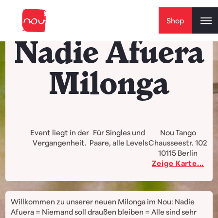
Skip to content
Shop
Nadie Afuera
Milonga
Event liegt in der
Für Singles und
Nou Tango
Vergangenheit.
Paare, alle Levels
Chausseestr. 102
10115
Berlin
Zeige Karte...
Willkommen zu unserer neuen Milonga im Nou: Nadie
Afuera = Niemand soll draußen bleiben = Alle sind sehr