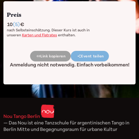
Preis
10
(5)
nach Selbsteinschätzung. Dieser Kurs ist auch in
unseren
Karten und Flatrates
enthalten.
Link kopieren
Event teilen
Anmeldung nicht notwendig. Einfach vorbeikommen!
Nou Tango Berlin
— Das Nou ist eine Tanzschule für argentinischen Tango in
Berlin Mitte und Begegnungsraum für urbane Kultur