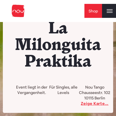
Skip to content
Shop
La
Milonguita
Praktika
Event liegt in der
Für Singles, alle
Nou Tango
Vergangenheit.
Levels
Chausseestr. 102
10115
Berlin
Zeige Karte...