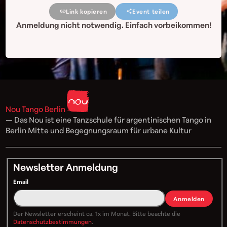
Link kopieren
Event teilen
Anmeldung nicht notwendig. Einfach vorbeikommen!
Nou Tango Berlin
— Das Nou ist eine Tanzschule für argentinischen Tango in
Berlin Mitte und Begegnungsraum für urbane Kultur
Newsletter Anmeldung
Email
Anmelden
Der Newsletter erscheint ca. 1x im Monat. Bitte beachte die
Datenschutzbestimmungen
.