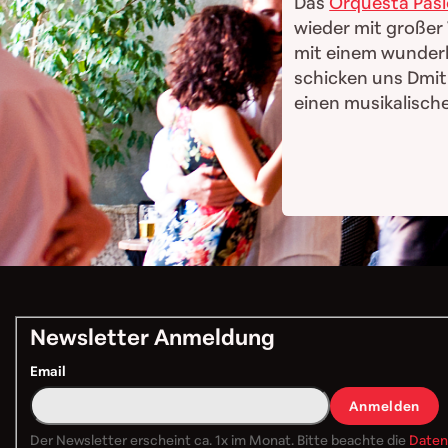
Das
Orquesta Pasi
wieder mit großer 
mit einem wunderb
schicken uns Dmi
einen musikalisch
Newsletter Anmeldung
Email
Anmelden
Der Newsletter erscheint ca. 1x im Monat. Bitte beachte die
Daten