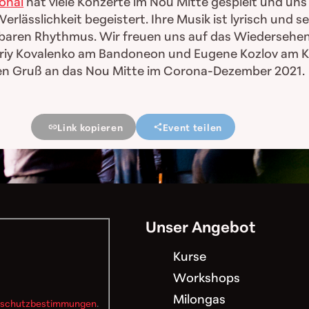
onal
hat viele Konzerte im Nou Mitte gespielt und uns
Verlässlichkeit begeistert. Ihre Musik ist lyrisch und s
aren Rhythmus. Wir freuen uns auf das Wiedersehen
triy Kovalenko am Bandoneon und Eugene Kozlov am 
en Gruß an das Nou Mitte im Corona-Dezember 2021.
Link kopieren
Event teilen
Unser Angebot
Kurse
Workshops
Milongas
schutzbestimmungen
.