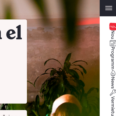
 el
No
Program
New
Vermietun