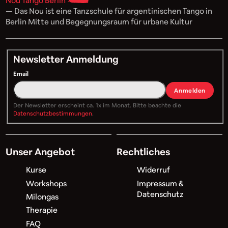
Nou Tango Berlin
— Das Nou ist eine Tanzschule für argentinischen Tango in
Berlin Mitte und Begegnungsraum für urbane Kultur
Newsletter Anmeldung
Email
Anmelden
Der Newsletter erscheint ca. 1x im Monat. Bitte beachte die
Datenschutzbestimmungen
.
Unser Angebot
Rechtliches
Kurse
Widerruf
Workshops
Impressum &
Datenschutz
Milongas
Therapie
FAQ