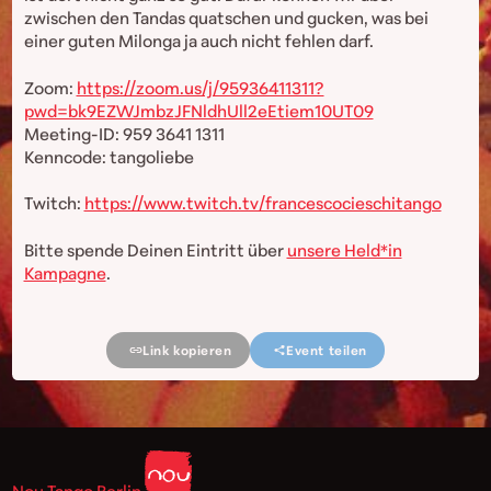
zwischen den Tandas quatschen und gucken, was bei
einer guten Milonga ja auch nicht fehlen darf.
Zoom:
https://zoom.us/j/95936411311?
pwd=bk9EZWJmbzJFNldhUll2eEtiem10UT09
Meeting-ID: 959 3641 1311
Kenncode: tangoliebe
Twitch:
https://www.twitch.tv/francescocieschitango
Bitte spende Deinen Eintritt über
unsere Held*in
Kampagne
.
Link kopieren
Event teilen